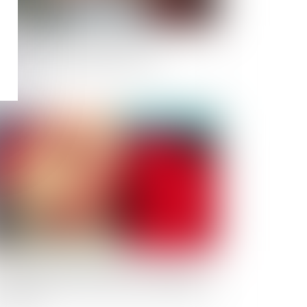
mpétence pour l’enlèvement
ternational d’enfant pour la cjue
publié le :
09/03/2021
oit du père biologique et irrecevabilité de
n intervention à la procédure d'adoption
 l'enfant