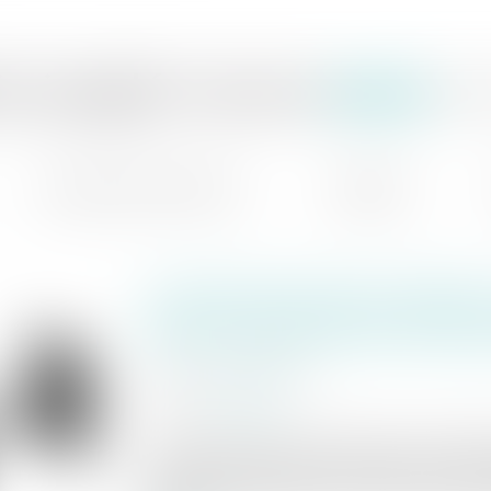
ie jaeglé ceoara
av
domaines d'intervention
actualités
il tient des propos radicau
droit de visite et de comm
publié le :
16/03/2021
source :
www.efl.fr
tenir des discours préoccupants en matiè
menaçant et dénigrer l'autre parent consti