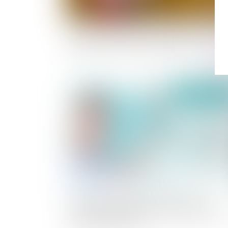
résidence alternée et intérêt de l’enfant :
regards croisés des magistrats
publié le :
06/04/
recherche de paternité d’un défunt :
comparer l’adn de l’enfant et de la grand-
mère est possible