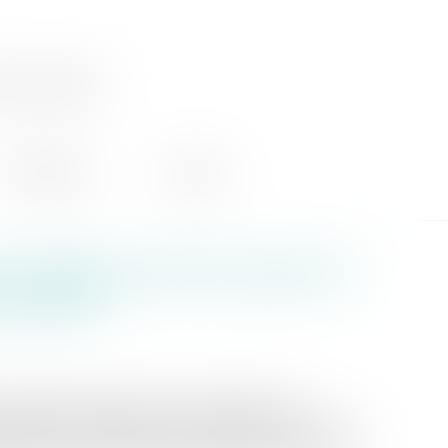
ocate
honoraires
contact
x, dénigre la mère et perd son
unication
re de religion, adopter un comportement
tuent des motifs graves justifiant la suspension