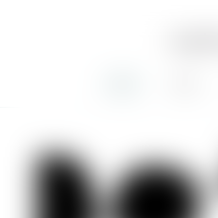
soph
accueil
équipe