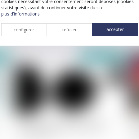
cookies nécessitant votre consentement seront déposés (cookies
statistiques), avant de continuer votre visite du site.
plus d'informations
la cnil publie 8 recommandations pour
co
renforcer la protection des mineurs en
in
accepter
configurer
refuser
ligne
2021
publié le :
16/03/2021
il tient des propos radicaux, dénigre la
dr
mère et perd son droit de visite et de
so
communication
de