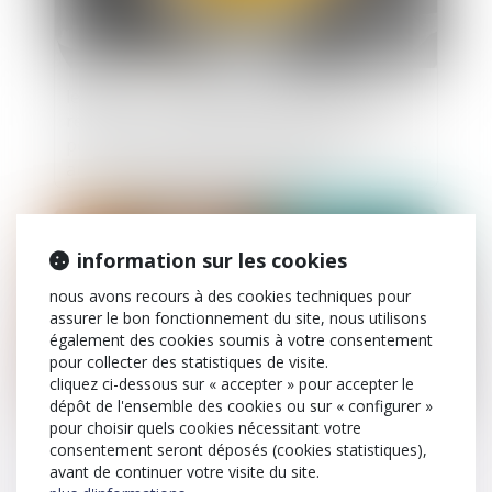
le décret du 23 novembre 2021 tendant à
renforcer l'effectivité des droits des
personnes victimes d'infractions commises
au sein du couple ou de la famille
publié le :
14/09/2021
information sur les cookies
nous avons recours à des cookies techniques pour
assurer le bon fonctionnement du site, nous utilisons
également des cookies soumis à votre consentement
pour collecter des statistiques de visite.
cliquez ci-dessous sur « accepter » pour accepter le
dépôt de l'ensemble des cookies ou sur « configurer »
pour choisir quels cookies nécessitant votre
consentement seront déposés (cookies statistiques),
l’enfant né par gpa à l’étranger peut être
avant de continuer votre visite du site.
adopté par le conjoint du père : nouvelle