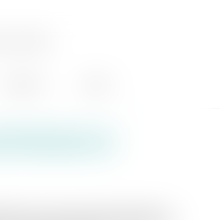
ocate
honoraires
contact
re gratuit dus sur la
ise individuelle sont
ctible, pour le calcul du résultat imposable, des