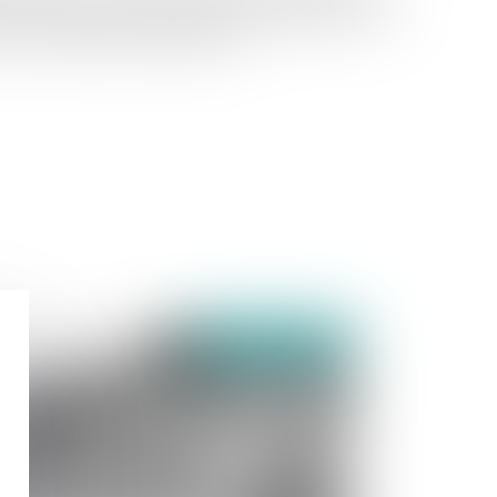
à titre gratuit d'entreprises individuelles si les
à l'exercice de la profession...
publié le :
01/06/2022