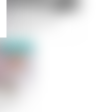
 cotransigeant du mineur ne peut
voquer la nullité pour absence
autorisation du juge
publié le :
16/12/2020
re gratuit dus
entreprise
s