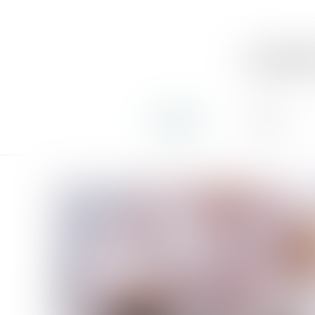
soph
accueil
équipe