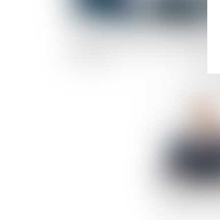
une eurl ayant une activité d'agent
commercial n'est pas dissoute au décès 
son associé
le successeur du
être désigné no