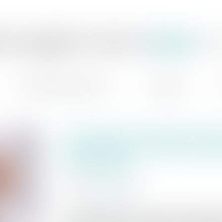
ie jaeglé ceoara
av
domaines d'intervention
actualités
les droits de mutation à tit
transmission d'une entrepr
déductibles
publié le :
16/12/2020
source :
www.efl.fr
l'administration confirme le caractère dédu