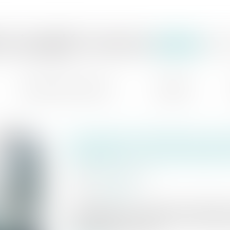
ie jaeglé ceoara
av
domaines d'intervention
actualités
la cession de fonds de co
l’acquéreur tous les droits
publié le :
28/11/2023
source :
www.efl.fr
les obligations et les créances du cédant 
sont transmises à l’acquéreur du fonds que