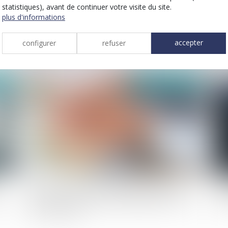
statistiques), avant de continuer votre visite du site.
plus d'informations
et
enfant né hors mariage légitimé : la
so
production de l’acte de naissance annoté
d’
accepter
configurer
refuser
suffit pour hériter
vi
2023
publié le :
22/11/2023
les stock-options attribuées à un époux
do
 du
marié sous la communauté légale sont des
at
biens propres