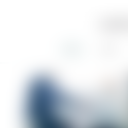
soph
accueil
équipe