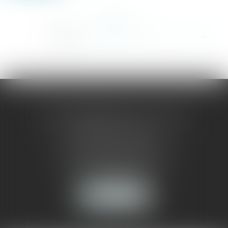
<<
<
1
2
3
4
5
6
7
...
>
>>
sophie jaeglé ceoara - avocate
selarlu sj avocat
156, rue de rivoli - 75001 paris
sophie.jaegle@sjavocat.com
tél :
01 55 35 95 35
nous localiser