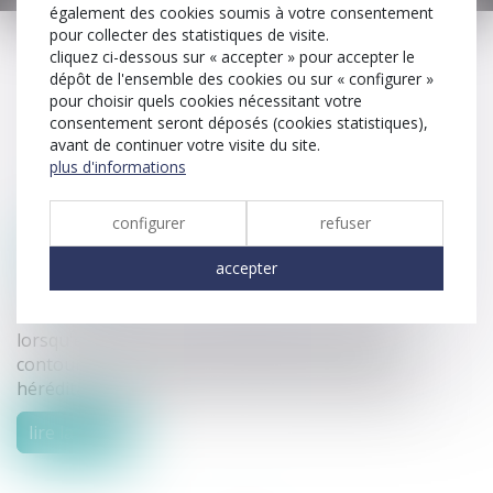
également des cookies soumis à votre consentement
plus de détail
pour collecter des statistiques de visite.
cliquez ci-dessous sur « accepter » pour accepter le
dépôt de l'ensemble des cookies ou sur « configurer »
pour choisir quels cookies nécessitant votre
consentement seront déposés (cookies statistiques),
avant de continuer votre visite du site.
les dernières actualités
plus d'informations
configurer
refuser
succession : une révocation de donation
frauduleuse peut constituer un recel
accepter
successoral
la révocation d'une donation peut être annulée
lorsqu'elle poursuit un but illicite consistant à
contourner les règles protectrices de la réserve
héréditaire et de la réunion fictive des donations...
lire la suite