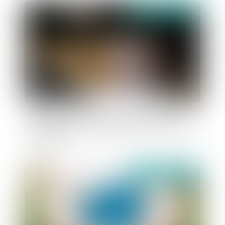
publié le :
26/05/2022
l’existence de l’incapacité de recevoir des
employés de maison s’apprécie à la date du
testament
publié le :
19/05/2022