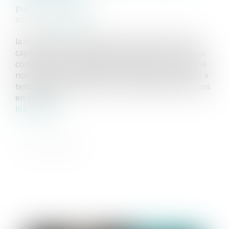
publié le :
26/05/2022
source :
www.efl.fr
la condition de validité du testament relative à la
capacité d’une auxiliaire de vie de recevoir un legs
consenti par son particulier-employeur s’apprécie
non pas au décès de ce dernier mais au jour où il a
testé, date à laquelle l’interdiction légale n’était pas
en vigueur.
lire la suite