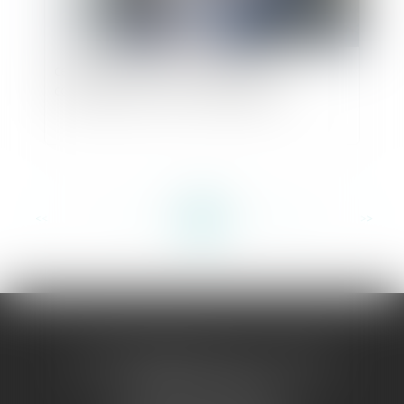
cedh : relations entre l’enfant et l’ex-
compagne de la mère biologique
<<
<
...
17
18
19
20
21
22
23
...
>
>>
sophie jaeglé ceoara - avocate
selarlu sj avocat