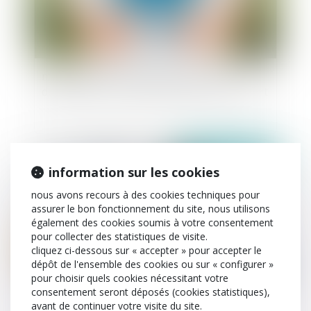
mise à disposition gratuite d’un bien
démembré : calcul de l’indemnité de rapport
publié le :
03/05/2022
information sur les cookies
nous avons recours à des cookies techniques pour
assurer le bon fonctionnement du site, nous utilisons
également des cookies soumis à votre consentement
pour collecter des statistiques de visite.
cliquez ci-dessous sur « accepter » pour accepter le
dépôt de l'ensemble des cookies ou sur « configurer »
pour choisir quels cookies nécessitant votre
consentement seront déposés (cookies statistiques),
homoparenté : règles applicables aux
avant de continuer votre visite du site.