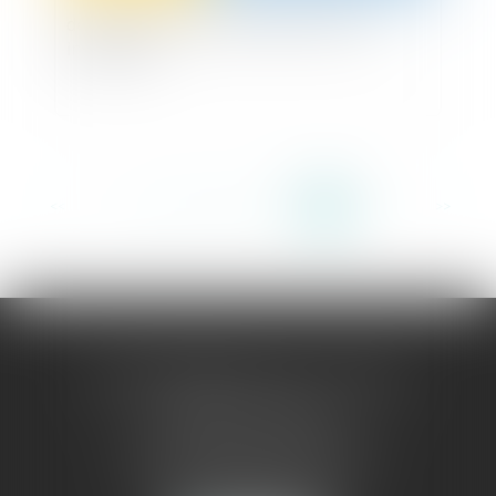
de la cession de droits indivis entre co-
indivisaires
<<
<
...
26
27
28
29
30
31
32
>
>>
sophie jaeglé ceoara - avocate
selarlu sj avocat
156, rue de rivoli - 75001 paris
sophie.jaegle@sjavocat.com