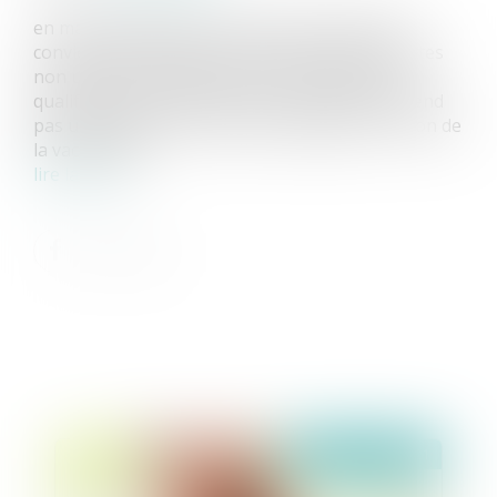
en matière d’exercice de l’autorité parentale, il
convient de différencier les actes usuels des actes
non usuels ; au regard de la jurisprudence, la
qualification d'acte usuel ou non usuel ne dépend
pas uniquement du caractère obligatoire ou non de
la vaccination...
lire la suite
publié le :
13/01/2021