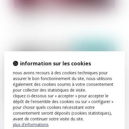
le point sur la vaccination et l'autorité
parentale
publié le :
06/01/2021
information sur les cookies
nous avons recours à des cookies techniques pour
assurer le bon fonctionnement du site, nous utilisons
également des cookies soumis à votre consentement
pour collecter des statistiques de visite.
cliquez ci-dessous sur « accepter » pour accepter le
dépôt de l'ensemble des cookies ou sur « configurer »
pour choisir quels cookies nécessitant votre
publicité pour l’infidélité, obligation de
consentement seront déposés (cookies statistiques),
fidélité et avis de la cour de cassation
avant de continuer votre visite du site.
plus d'informations