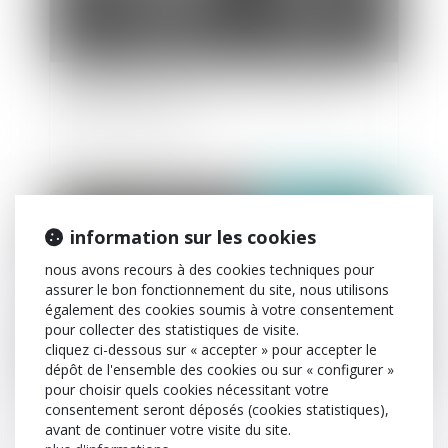
adoption internationale en france : des
pratiques illicites
publié le :
20/03/2024
information sur les cookies
nous avons recours à des cookies techniques pour
assurer le bon fonctionnement du site, nous utilisons
également des cookies soumis à votre consentement
pour collecter des statistiques de visite.
cliquez ci-dessous sur « accepter » pour accepter le
dépôt de l'ensemble des cookies ou sur « configurer »
pour choisir quels cookies nécessitant votre
consentement seront déposés (cookies statistiques),
proposition de loi visant à mieux protéger
avant de continuer votre visite du site.
et accompagner les enfants victimes et