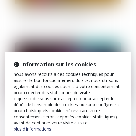
résidence alternée et intérêt de l’enfant :
regards croisés des magistrats
publié le :
16/07/2021
information sur les cookies
nous avons recours à des cookies techniques pour
assurer le bon fonctionnement du site, nous utilisons
également des cookies soumis à votre consentement
pour collecter des statistiques de visite.
cliquez ci-dessous sur « accepter » pour accepter le
dépôt de l'ensemble des cookies ou sur « configurer »
pour choisir quels cookies nécessitant votre
précisions sur l’abattement de droits de
consentement seront déposés (cookies statistiques),
succession en faveur des personnes
avant de continuer votre visite du site.
handicapées
plus d'informations