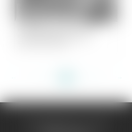
le cotransigeant du mineur ne peut
invoquer la nullité pour absence
d’autorisation du juge
<<
<
...
16
17
18
19
20
21
22
...
>
>>
sophie jaeglé ceoara - avocate