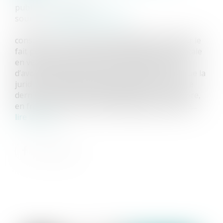
publié le :
21/06/2022
source :
www.dalloz-actualite.fr
constitue une soustraction aggravée de mineur le
fait pour une mère titulaire de l’autorité parentale
en vertu d’une décision des autorités turques
d’avoir déplacé son enfant à l’étranger, alors que la
juridiction française avait interdit le retour de ce
dernier qui résidait habituellement chez son père,
en france, après un premier déplacement illicite...
lire la suite