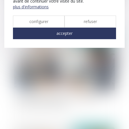
avant de continuer votre visite du site.
prestation compensatoire : non-prise en
plus d'informations
compte de l’occupation gratuite du domicile
conjugal
configurer
refuser
accepter
publié le :
08/06/2022
entrepreneur individuel : formalités du
transfert de patrimoine