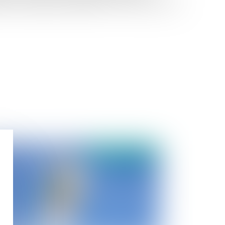
é du partage doit également être relevée par les
publié le :
15/02/2022