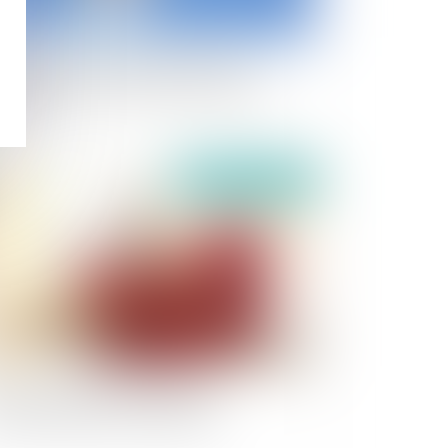
préciation de la disproportion de
engagement de la caution séparée de
ens
publié le :
23/06/2021
rès la liquidation des intérêts
trimoniaux, plus d'indemnité