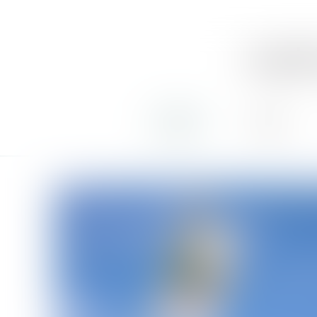
soph
accueil
équipe