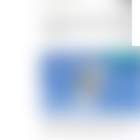
le logement de l’entrepreneur en cours 
divorce peut redevenir saisissable par se
créanciers
publié le :
09/02/
sans intention frauduleuse constatée, p
de recel de communauté prononcé