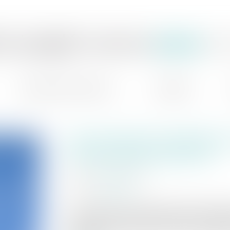
ie jaeglé ceoara
av
domaines d'intervention
actualités
sans intention frauduleuse
communauté prononcé
publié le :
09/02/2022
source :
www.efl.fr
la constatation matérielle du détournemen
financiers communs aux époux est insuffisa