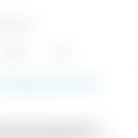
ocate
honoraires
contact
 constatée, pas de recel de
t par le mari du prix de vente de placements
nte à le déclarer coupable de recel de